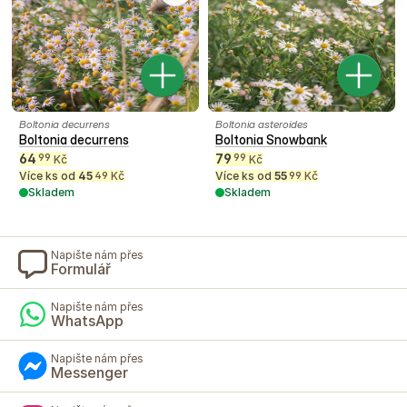
Boltonia decurrens
Boltonia asteroides
Boltonia decurrens
Boltonia Snowbank
64
79
99
99
Kč
Kč
Více ks od
45
Kč
Více ks od
55
Kč
49
99
Skladem
Skladem
Napište nám přes
Formulář
Napište nám přes
WhatsApp
Napište nám přes
Messenger