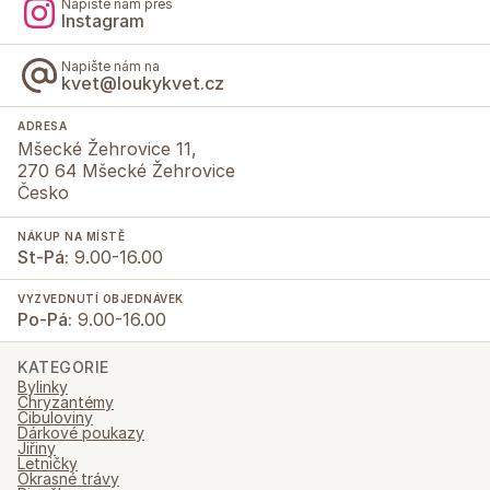
Napište nám přes
Instagram
Napište nám na
kvet@loukykvet.cz
ADRESA
Mšecké Žehrovice 11,
270 64 Mšecké Žehrovice
Česko
NÁKUP NA MÍSTĚ
St-Pá:
9.00-16.00
VYZVEDNUTÍ OBJEDNÁVEK
Po-Pá:
9.00-16.00
KATEGORIE
Bylinky
Chryzantémy
Cibuloviny
Dárkové poukazy
Jiřiny
Letničky
Okrasné trávy