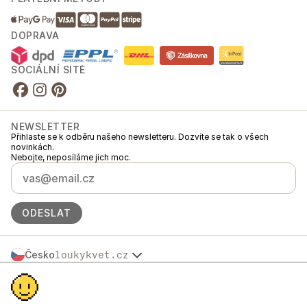
DOPRAVA
SOCIÁLNÍ SÍTĚ
NEWSLETTER
Přihlaste se k odběru našeho newsletteru. Dozvíte se tak o všech
novinkách.
Nebojte, neposíláme jich moc.
ODESLAT
Česko
loukykvet.cz
Slovensko
© 2016 →
2026
Loukykvět s.r.o.
Polska
Loukykvět s.r.o. je zapsaný v OR u Městského soudu v Praze, oddíl C,
Österreich
vložka 268616.