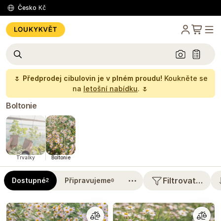
Česko
Kč
🌷
Předprodej cibulovin je v plném proudu!
Koukněte se
na
letošní nabídku
. 🌷
Boltonie
Trvalky
Boltonie
⋯
Filtrovat…
Dostupné
Připravujeme
2
0