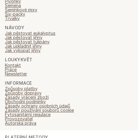
Pivoňky
Semena
Semínkové mixy
Six-packy
Trvalky
NÁVODY
Jak pěstovat eukalyptus
Jak pěstovat jiřiny
Jak pěstovat tulipány
Jak uskladnit jiřiny
Jak vykopat jiřiny
LOUKYKVĚT
Kontakt
Práce
Newsletter
INFORMACE
Způsoby platby
Způsoby dopravy
Zásady vrácení zboží
Obchodní podmínky
Zásady ochrany osobních údajů
Zásady používání souborů cookie
Fytosanitární regulace
Provozovatel
Autorská práva
PLATEBNÍ METODY