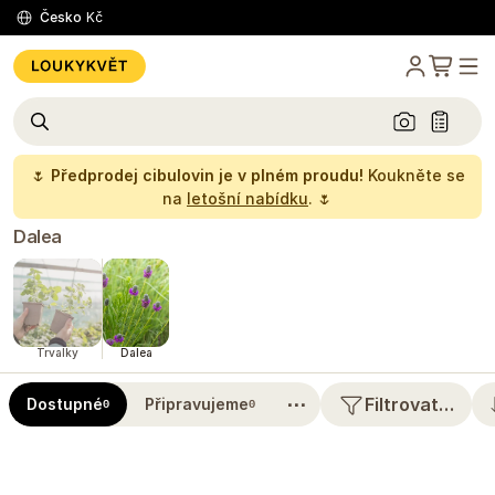
Česko
Kč
🌷
Předprodej cibulovin je v plném proudu!
Koukněte se
na
letošní nabídku
. 🌷
Dalea
Trvalky
Dalea
⋯
Filtrovat…
Dostupné
Připravujeme
0
0