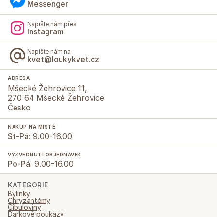
Messenger
Napište nám přes
Instagram
Napište nám na
kvet@loukykvet.cz
ADRESA
Mšecké Žehrovice 11,
270 64 Mšecké Žehrovice
Česko
NÁKUP NA MÍSTĚ
St-Pá:
9.00-16.00
VYZVEDNUTÍ OBJEDNÁVEK
Po-Pá:
9.00-16.00
KATEGORIE
Bylinky
Chryzantémy
Cibuloviny
Dárkové poukazy