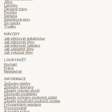
Jiřiny
Letničky
Okrasné trávy
Pivoňky
Semena
Semínkové mixy
Six-packy
Trvalky
NÁVODY
Jak pěstovat eukalyptus
Jak pěstovat jiřiny
Jak pěstovat tulipány
Jak uskladnit jiřiny
Jak vykopat jiřiny
LOUKYKVĚT
Kontakt
Práce
Newsletter
INFORMACE
Způsoby platby
Způsoby dopravy
Zásady vrácení zboží
Obchodní podmínky
Zásady ochrany osobních údajů
Zásady používání souborů cookie
Fytosanitární regulace
Provozovatel
Autorská práva