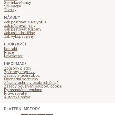
Semínkové mixy
Six-packy
Trvalky
NÁVODY
Jak pěstovat eukalyptus
Jak pěstovat jiřiny
Jak pěstovat tulipány
Jak uskladnit jiřiny
Jak vykopat jiřiny
LOUKYKVĚT
Kontakt
Práce
Newsletter
INFORMACE
Způsoby platby
Způsoby dopravy
Zásady vrácení zboží
Obchodní podmínky
Zásady ochrany osobních údajů
Zásady používání souborů cookie
Fytosanitární regulace
Provozovatel
Autorská práva
PLATEBNÍ METODY