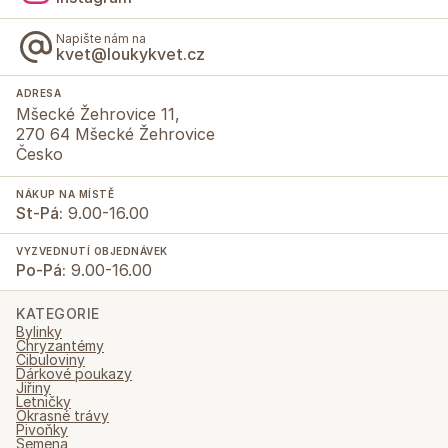
Napište nám na
kvet@loukykvet.cz
ADRESA
Mšecké Žehrovice 11,
270 64 Mšecké Žehrovice
Česko
NÁKUP NA MÍSTĚ
St-Pá:
9.00-16.00
VYZVEDNUTÍ OBJEDNÁVEK
Po-Pá:
9.00-16.00
KATEGORIE
Bylinky
Chryzantémy
Cibuloviny
Dárkové poukazy
Jiřiny
Letničky
Okrasné trávy
Pivoňky
Semena