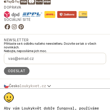
DOPRAVA
SOCIÁLNÍ SÍTĚ
NEWSLETTER
Přihlaste se k odběru našeho newsletteru. Dozvíte se tak o všech
novinkách.
Nebojte, neposíláme jich moc.
ODESLAT
Česko
loukykvet.cz
Slovensko
© 2016 →
2026
Loukykvět s.r.o.
Polska
Loukykvět s.r.o. je zapsaný v OR u Městského soudu v Praze, oddíl C,
Österreich
vložka 268616.
Deutschland
Jsme zapojeni v Systému sdruženého plněné EKO-KOM pod číslem
Aby vám Loukykvět dobře fungoval, používáme