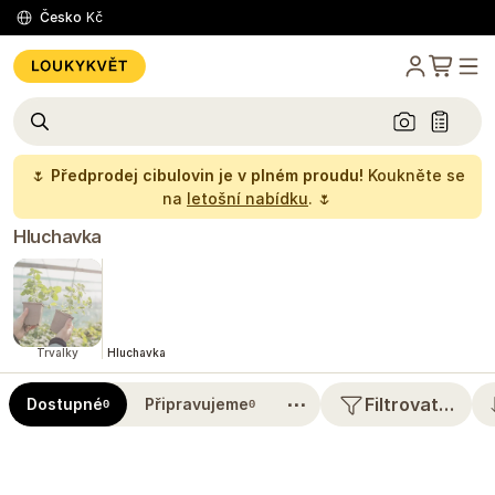
Česko
Kč
🌷
Předprodej cibulovin je v plném proudu!
Koukněte se
na
letošní nabídku
. 🌷
Hluchavka
Trvalky
Hluchavka
⋯
Filtrovat…
Dostupné
Připravujeme
0
0