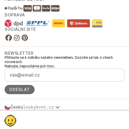
DOPRAVA
SOCIÁLNÍ SÍTĚ
NEWSLETTER
Přihlaste se k odběru našeho newsletteru. Dozvíte se tak o všech
novinkách.
Nebojte, neposíláme jich moc.
ODESLAT
Česko
loukykvet.cz
Slovensko
© 2016 →
2026
Loukykvět s.r.o.
Polska
Loukykvět s.r.o. je zapsaný v OR u Městského soudu v Praze, oddíl C,
Österreich
vložka 268616.