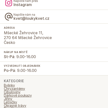
Napište nám přes
Instagram
Napište nám na
kvet@loukykvet.cz
ADRESA
Mšecké Žehrovice 11,
270 64 Mšecké Žehrovice
Česko
NÁKUP NA MÍSTĚ
St-Pá:
9.00-16.00
VYZVEDNUTÍ OBJEDNÁVEK
Po-Pá:
9.00-16.00
KATEGORIE
Bylinky
Chryzantémy
Cibuloviny
Dárkové poukazy
Jiřiny
Letničky
Okrasné trávy