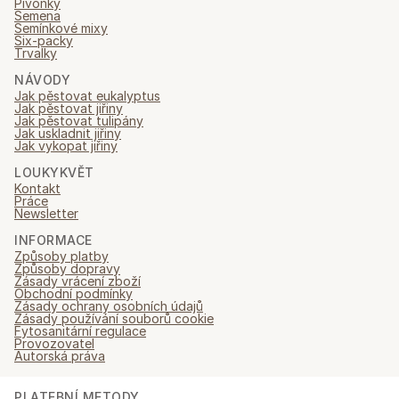
Pivoňky
Semena
Semínkové mixy
Six-packy
Trvalky
NÁVODY
Jak pěstovat eukalyptus
Jak pěstovat jiřiny
Jak pěstovat tulipány
Jak uskladnit jiřiny
Jak vykopat jiřiny
LOUKYKVĚT
Kontakt
Práce
Newsletter
INFORMACE
Způsoby platby
Způsoby dopravy
Zásady vrácení zboží
Obchodní podmínky
Zásady ochrany osobních údajů
Zásady používání souborů cookie
Fytosanitární regulace
Provozovatel
Autorská práva
PLATEBNÍ METODY