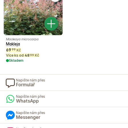
Macleaya microcarpa
Makleja
69
99
Kč
Více ks od
48
Kč
99
Skladem
Napište nám přes
Formulář
Napište nám přes
WhatsApp
Napište nám přes
Messenger