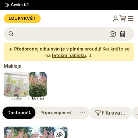
Česko
Kč
🌷
Předprodej cibulovin je v plném proudu!
Koukněte se
na
letošní nabídku
. 🌷
Makleja
Trvalky
Makleja
⋯
Filtrovat…
Dostupné
Připravujeme
1
0