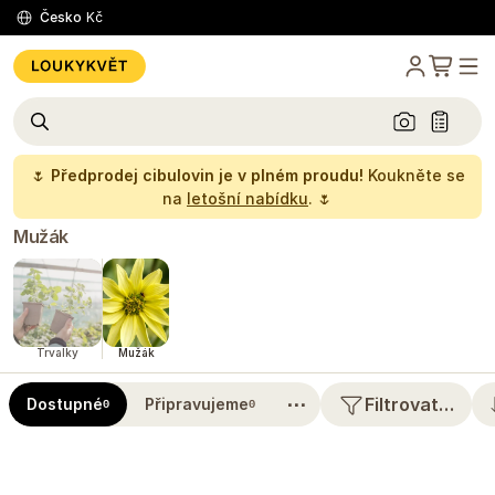
Česko
Kč
🌷
Předprodej cibulovin je v plném proudu!
Koukněte se
na
letošní nabídku
. 🌷
Mužák
Trvalky
Mužák
⋯
Filtrovat…
Dostupné
Připravujeme
0
0