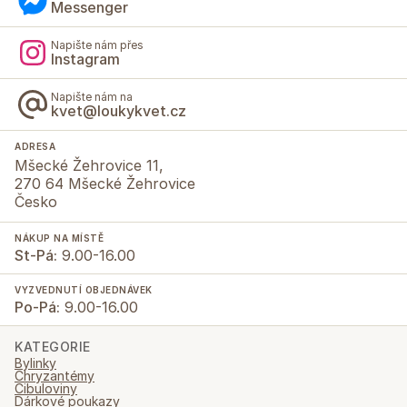
Messenger
Napište nám přes
Instagram
Napište nám na
kvet@loukykvet.cz
ADRESA
Mšecké Žehrovice 11,
270 64 Mšecké Žehrovice
Česko
NÁKUP NA MÍSTĚ
St-Pá:
9.00-16.00
VYZVEDNUTÍ OBJEDNÁVEK
Po-Pá:
9.00-16.00
KATEGORIE
Bylinky
Chryzantémy
Cibuloviny
Dárkové poukazy