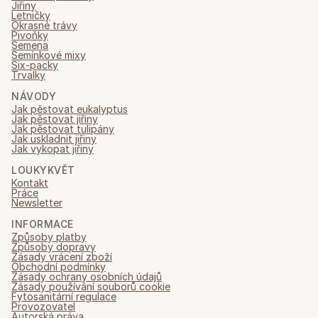
Jiřiny
Letničky
Okrasné trávy
Pivoňky
Semena
Semínkové mixy
Six-packy
Trvalky
NÁVODY
Jak pěstovat eukalyptus
Jak pěstovat jiřiny
Jak pěstovat tulipány
Jak uskladnit jiřiny
Jak vykopat jiřiny
LOUKYKVĚT
Kontakt
Práce
Newsletter
INFORMACE
Způsoby platby
Způsoby dopravy
Zásady vrácení zboží
Obchodní podmínky
Zásady ochrany osobních údajů
Zásady používání souborů cookie
Fytosanitární regulace
Provozovatel
Autorská práva