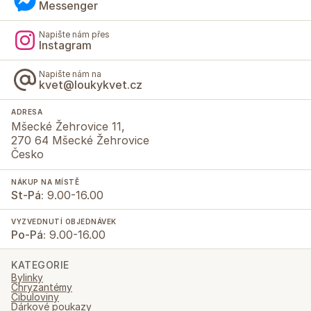
Messenger
Napište nám přes
Instagram
Napište nám na
kvet@loukykvet.cz
ADRESA
Mšecké Žehrovice 11,
270 64 Mšecké Žehrovice
Česko
NÁKUP NA MÍSTĚ
St-Pá:
9.00-16.00
VYZVEDNUTÍ OBJEDNÁVEK
Po-Pá:
9.00-16.00
KATEGORIE
Bylinky
Chryzantémy
Cibuloviny
Dárkové poukazy