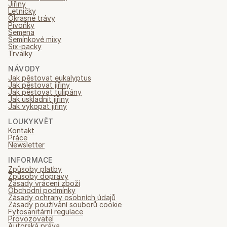
Jiřiny
Letničky
Okrasné trávy
Pivoňky
Semena
Semínkové mixy
Six-packy
Trvalky
NÁVODY
Jak pěstovat eukalyptus
Jak pěstovat jiřiny
Jak pěstovat tulipány
Jak uskladnit jiřiny
Jak vykopat jiřiny
LOUKYKVĚT
Kontakt
Práce
Newsletter
INFORMACE
Způsoby platby
Způsoby dopravy
Zásady vrácení zboží
Obchodní podmínky
Zásady ochrany osobních údajů
Zásady používání souborů cookie
Fytosanitární regulace
Provozovatel
Autorská práva