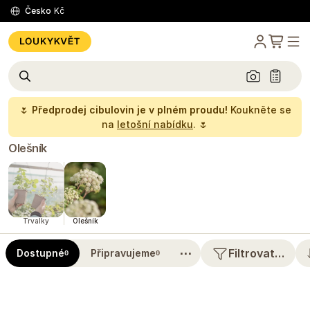
Česko
Kč
🌷
Předprodej cibulovin je v plném proudu!
Koukněte se
na
letošní nabídku
. 🌷
Olešník
Trvalky
Olešník
⋯
Filtrovat…
Dostupné
Připravujeme
0
0