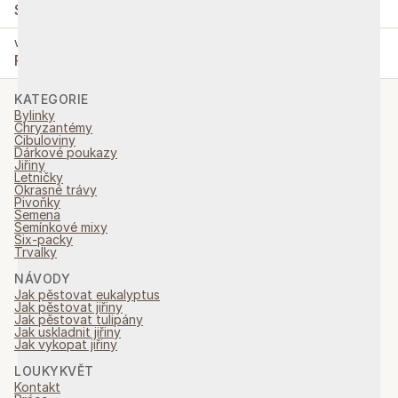
St-Pá:
9.00-16.00
VYZVEDNUTÍ OBJEDNÁVEK
Po-Pá:
9.00-16.00
KATEGORIE
Bylinky
Chryzantémy
Cibuloviny
Dárkové poukazy
Jiřiny
Letničky
Okrasné trávy
Pivoňky
Semena
Semínkové mixy
Six-packy
Trvalky
NÁVODY
Jak pěstovat eukalyptus
Jak pěstovat jiřiny
Jak pěstovat tulipány
Jak uskladnit jiřiny
Jak vykopat jiřiny
LOUKYKVĚT
Kontakt