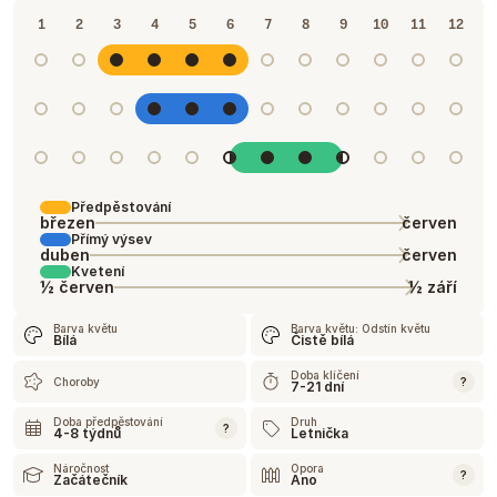
1
2
3
4
5
6
7
8
9
10
11
12
Předpěstování
březen
červen
Přímý výsev
duben
červen
Kvetení
½ červen
½ září
Barva květu
Barva květu: Odstín květu
Bílá
Čistě bílá
Doba klíčení
Choroby
?
7-21 dní
Doba předpěstování
Druh
?
4-8 týdnů
Letnička
Náročnost
Opora
?
Začátečník
Ano