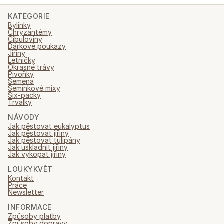
KATEGORIE
Bylinky
Chryzantémy
Cibuloviny
Dárkové poukazy
Jiřiny
Letničky
Okrasné trávy
Pivoňky
Semena
Semínkové mixy
Six-packy
Trvalky
NÁVODY
Jak pěstovat eukalyptus
Jak pěstovat jiřiny
Jak pěstovat tulipány
Jak uskladnit jiřiny
Jak vykopat jiřiny
LOUKYKVĚT
Kontakt
Práce
Newsletter
INFORMACE
Způsoby platby
Způsoby dopravy