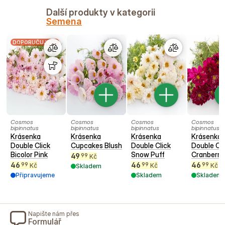
Další produkty v kategorii
Semena
DOPORUČUJEME
Cosmos
Cosmos
Cosmos
Cosmos
bipinnatus
bipinnatus
bipinnatus
bipinnatus
Krásenka
Krásenka
Krásenka
Krásenka
Double Click
Cupcakes Blush
Double Click
Double Cli
Bicolor Pink
Snow Puff
Cranberri
49
99
Kč
46
46
46
99
99
99
Kč
Kč
Kč
Skladem
Připravujeme
Skladem
Skladem
Napište nám přes
Formulář