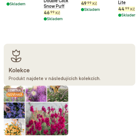
Double Click
Lite
49
99
Kč
Skladem
Snow Puff
44
99
Kč
Skladem
46
99
Kč
Skladem
Skladem
Kolekce
Produkt
najdete v následujících kolekcích
.
SEMENA
NOVINKA