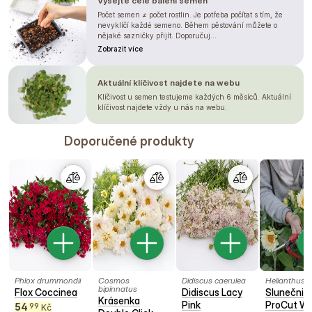
Vysejte celé balení semen
Počet semen ≠ počet rostlin. Je potřeba počítat s tím, že
nevyklíčí každé semeno. Během pěstování můžete o
nějaké sazničky přijít. Doporučuj...
Zobrazit více
Aktuální klíčivost najdete na webu
Klíčivost u semen testujeme každých 6 měsíců. Aktuální
klíčivost najdete vždy u nás na webu.
Doporučené produkty
Phlox drummondii
Cosmos
Didiscus caerulea
Helianthus 
bipinnatus
Flox Coccinea
Didiscus Lacy
Slunečnic
Krásenka
Pink
ProCut Wh
54
99
Kč