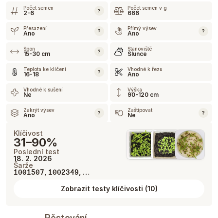
Počet semen
Počet semen v g
?
2-6
666
Přesazení
Přímý výsev
?
?
Ano
Ano
Spon
Stanoviště
?
15-30 cm
Slunce
Teplota ke klíčení
Vhodné k řezu
?
16-18
Ano
Vhodné k sušení
Výška
Ne
90-120 cm
Zakrýt výsev
Zaštipovat
?
?
Ano
Ne
Klíčivost
31–90%
Poslední test
18. 2. 2026
Šarže
,
, …
1001507
1002349
Zobrazit testy klíčivosti
(
10
)
Pěstování