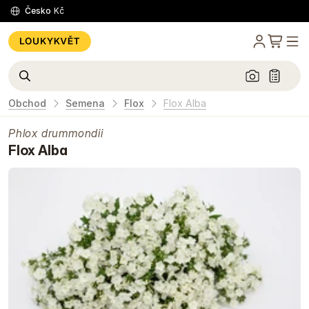
Česko
Kč
Obchod
Semena
Flox
Flox Alba
Phlox drummondii
Flox Alba