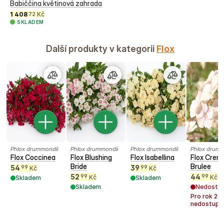
Babiččina květinová zahrada
1 408
Kč
72
SKLADEM
Další produkty v kategorii
Flox
Phlox drummondii
Phlox drummondii
Phlox drummondii
Phlox drumm
Flox Coccinea
Flox Blushing
Flox Isabellina
Flox Crem
Bride
Brulee
54
39
99
99
Kč
Kč
52
44
99
99
Kč
Kč
Skladem
Skladem
Skladem
Nedostu
Pro rok
20
nedostupn