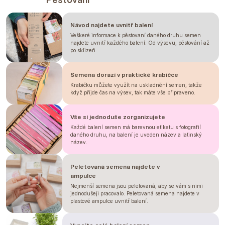
Návod najdete uvnitř balení
Veškeré informace k pěstovaní daného druhu semen
najdete uvnitř každého balení. Od výsevu, pěstování až
po sklizeň.
Semena dorazí v praktické krabičce
Krabičku můžete využít na uskladnění semen, takže
když přijde čas na výsev, tak máte vše připraveno.
Vše si jednoduše zorganizujete
Každé balení semen má barevnou etiketu s fotografií
daného druhu, na balení je uveden název a latinský
název.
Peletovaná semena najdete v
ampulce
Nejmenší semena jsou peletovaná, aby se vám s nimi
jednodušeji pracovalo. Peletovaná semena najdete v
plastové ampulce uvnitř balení.