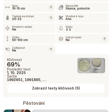
Spon
Stanoviště
?
10-15 cm
Slunce, polostín
Teplota ke klíčení
Vhodné k řezu
?
20-22
Ano
Vhodné k sušení
Vláha
Ne
💧💧
Výška
Zakrýt výsev
?
50-100 cm
Ne
Zaštipovat
?
Ne
Klíčivost
69%
Poslední test
1. 10. 2025
Šarže
,
, …
1002051
1001805
Zobrazit testy klíčivosti
(
5
)
Pěstování