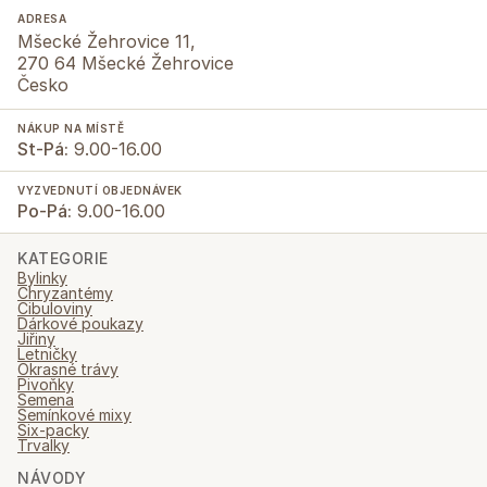
ADRESA
Mšecké Žehrovice 11,
270 64 Mšecké Žehrovice
Česko
NÁKUP NA MÍSTĚ
St-Pá:
9.00-16.00
VYZVEDNUTÍ OBJEDNÁVEK
Po-Pá:
9.00-16.00
KATEGORIE
Bylinky
Chryzantémy
Cibuloviny
Dárkové poukazy
Jiřiny
Letničky
Okrasné trávy
Pivoňky
Semena
Semínkové mixy
Six-packy
Trvalky
NÁVODY