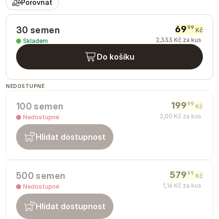
Porovnat
69
99
30 semen
Kč
2
,
333
Kč
za kus
Skladem
Do košíku
NEDOSTUPNÉ
199
99
100 semen
Kč
2
,
00
Kč
za kus
Nedostupné
Hlídat dostupnost
579
99
500 semen
Kč
1
,
16
Kč
za kus
Nedostupné
Hlídat dostupnost