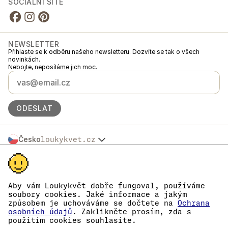
SOCIÁLNÍ SÍTĚ
NEWSLETTER
Přihlaste se k odběru našeho newsletteru. Dozvíte se tak o všech
novinkách.
Nebojte, neposíláme jich moc.
ODESLAT
Česko
loukykvet.cz
Slovensko
© 2016 →
2026
Loukykvět s.r.o.
Polska
Loukykvět s.r.o. je zapsaný v OR u Městského soudu v Praze, oddíl C,
Österreich
vložka 268616.
Deutschland
Jsme zapojeni v Systému sdruženého plněné EKO-KOM pod číslem
Aby vám Loukykvět dobře fungoval, používáme
France
EKF00180493.
soubory cookies. Jaké informace a jakým
Pro vydávání RL pasů používáme registrační číslo 0636.
België
způsobem je uchováváme se dočtete na
Ochrana
Naše IČ je 05663687, DIČ CZ05663687.
Danmark
osobních údajů
. Zaklikněte prosím, zda s
Datová schránka má ID eng827q.
použitím cookies souhlasíte.
Eesti
Číslo EORI je CZ05663687.