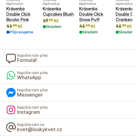
bipinnatus
bipinnatus
bipinnatus
bipinnatus
Krásenka
Krásenka
Krásenka
Krásenka
Double Click
Cupcakes Blush
Double Click
Double Cli
Bicolor Pink
Snow Puff
Cranberri
49
99
Kč
46
46
46
99
99
99
Kč
Kč
Kč
Skladem
Připravujeme
Skladem
Skladem
Napište nám přes
Formulář
Napište nám přes
WhatsApp
Napište nám přes
Messenger
Napište nám přes
Instagram
Napište nám na
kvet@loukykvet.cz