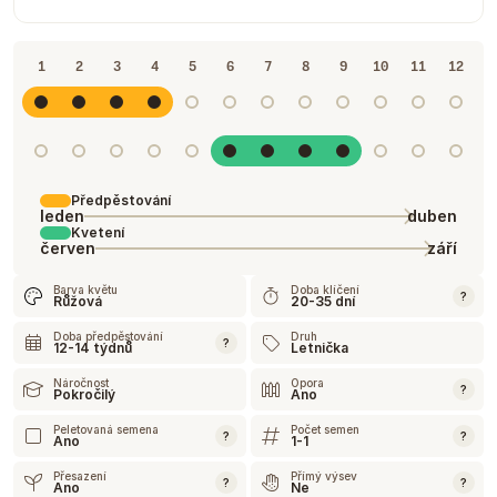
1
2
3
4
5
6
7
8
9
10
11
12
Předpěstování
leden
duben
Kvetení
červen
září
Barva květu
Doba klíčení
?
Růžová
20-35 dní
Doba předpěstování
Druh
?
12-14 týdnů
Letnička
Náročnost
Opora
?
Pokročilý
Ano
Peletovaná semena
Počet semen
?
?
Ano
1-1
Přesazení
Přímý výsev
?
?
Ano
Ne