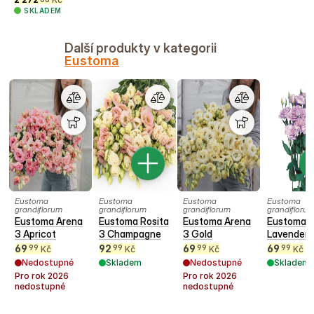
SKLADEM
Další produkty v kategorii
Eustoma
Eustoma
Eustoma
Eustoma
Eustoma
grandiflorum
grandiflorum
grandiflorum
grandifloru
Eustoma Arena
Eustoma Rosita
Eustoma Arena
Eustoma E
3 Apricot
3 Champagne
3 Gold
Lavender
69
92
69
69
99
99
99
99
Kč
Kč
Kč
Kč
Nedostupné
Skladem
Nedostupné
Skladem
Pro rok
2026
Pro rok
2026
nedostupné
nedostupné