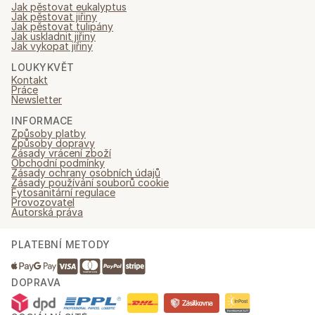
Jak pěstovat eukalyptus
Jak pěstovat jiřiny
Jak pěstovat tulipány
Jak uskladnit jiřiny
Jak vykopat jiřiny
LOUKYKVĚT
Kontakt
Práce
Newsletter
INFORMACE
Způsoby platby
Způsoby dopravy
Zásady vrácení zboží
Obchodní podmínky
Zásady ochrany osobních údajů
Zásady používání souborů cookie
Fytosanitární regulace
Provozovatel
Autorská práva
PLATEBNÍ METODY
DOPRAVA