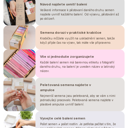
Návod najdete uvnitř balení
Veškeré informace k pěstovaní daného druhu semen
najdete uvnitř každého balení. Od výsevu, pěstování až
po sklizeň.
Semena dorazí v praktické krabičce
Krabičku můžete využít na uskladnění semen, takže
když přijde čas na výsev, tak máte vše připraveno.
Vše si jednoduše zorganizujete
Každé balení semen má barevnou etiketu s fotografií
daného druhu, na balení je uveden název a latinský
název.
Peletovaná semena najdete v
ampulce
Nejmenší semena jsou peletovaná, aby se vám s nimi
jednodušeji pracovalo. Peletovaná semena najdete v
plastové ampulce uvnitř balení.
Vysejte celé balení semen
Počet semen ≠ počet rostlin. Je potřeba počítat s tím, že