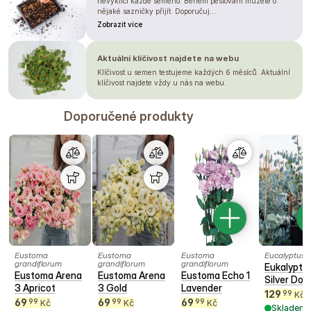
nevyklíčí každé semeno. Během pěstování můžete o
nějaké sazničky přijít. Doporučuj...
Zobrazit více
Aktuální klíčivost najdete na webu
Klíčivost u semen testujeme každých 6 měsíců. Aktuální
klíčivost najdete vždy u nás na webu.
Doporučené produkty
Eustoma
Eustoma
Eustoma
Eucalyptus c
grandiflorum
grandiflorum
grandiflorum
Eukalyptu
Eustoma Arena
Eustoma Arena
Eustoma Echo 1
Silver Doll
3 Apricot
3 Gold
Lavender
129
99
Kč
69
69
69
99
99
99
Kč
Kč
Kč
Skladem