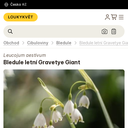
Česko
Kč
Obchod
Cibuloviny
Bledule
Bledule letní Gravetye Gi
Leucojum aestivum
Bledule letní Gravetye Giant