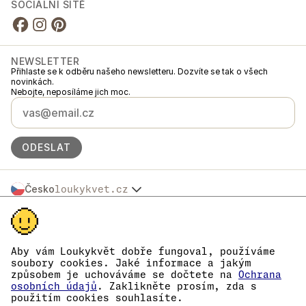
SOCIÁLNÍ SÍTĚ
NEWSLETTER
Přihlaste se k odběru našeho newsletteru. Dozvíte se tak o všech
novinkách.
Nebojte, neposíláme jich moc.
ODESLAT
Česko
loukykvet.cz
Slovensko
© 2016 →
2026
Loukykvět s.r.o.
Polska
Loukykvět s.r.o. je zapsaný v OR u Městského soudu v Praze, oddíl C,
Österreich
vložka 268616.
Deutschland
Jsme zapojeni v Systému sdruženého plněné EKO-KOM pod číslem
Aby vám Loukykvět dobře fungoval, používáme
France
EKF00180493.
soubory cookies. Jaké informace a jakým
Pro vydávání RL pasů používáme registrační číslo 0636.
België
způsobem je uchováváme se dočtete na
Ochrana
Naše IČ je 05663687, DIČ CZ05663687.
Danmark
osobních údajů
. Zaklikněte prosím, zda s
Datová schránka má ID eng827q.
použitím cookies souhlasíte.
Eesti
Číslo EORI je CZ05663687.