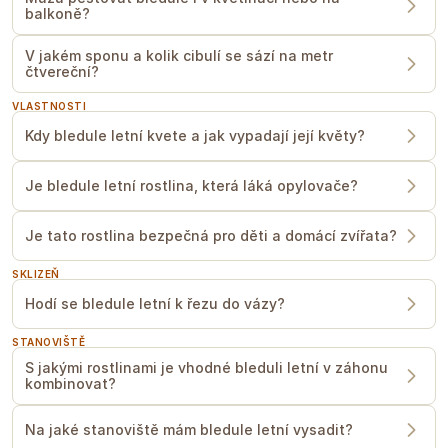
živiny a nashromáždit energii pro
balkoně?
úspěšné přečkání zimy.
Obrovskou výhodou této dlouhověké
V jakém sponu a kolik cibulí se sází na metr
čtvereční?
trvalky je její fantastická odolnost a
minimální nároky na další péči.
Vzhledem k tomu, že je celá rostlina
VLASTNOSTI
jedovatá, přirozeně se jí obloukem
Kdy bledule letní kvete a jak vypadají její květy?
vyhýbají veškeré běžné choroby i
zahradní škůdci. Vaše práce se tak
omezí pouze na občasnou kontrolu
Je bledule letní rostlina, která láká opylovače?
vlhkosti půdy v sušších obdobích.
Nemusíte si dělat starosti ani s
příchodem tuhé zimy, protože usídlené
Je tato rostlina bezpečná pro děti a domácí zvířata?
cibule jsou v půdě plně mrazuvzdorné
až do úctyhodných
-28 °C
a
nepotřebují vůbec žádné speciální
SKLIZEŇ
zazimování ani krytí chvojím. Zjara tyto
Hodí se bledule letní k řezu do vázy?
bezúdržbové krásky navíc spolehlivě
přilákají včely a svými květy provoní
nejen zahradu, ale i váš domov,
STANOVIŠTĚ
protože se skvěle hodí k řezu do jarních
S jakými rostlinami je vhodné bleduli letní v záhonu
kytic.
kombinovat?
Uvedené informace vychází z našich zkušeností,
používejte je prosím jen jako vodítko. Časy se mohou
Na jaké stanoviště mám bledule letní vysadit?
lišit v závislosti na ročním období, podnebí, umístění,