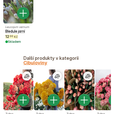
Leucojum vernum
Bledule jarní
12
00
Kč
Skladem
Další produkty v kategorii
Cibuloviny
Tulipa
Tulipa
Tulipa
Tulipa