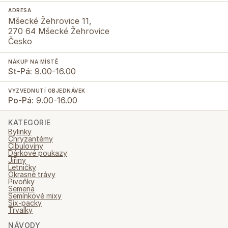
ADRESA
Mšecké Žehrovice 11,
270 64 Mšecké Žehrovice
Česko
NÁKUP NA MÍSTĚ
St-Pá:
9.00-16.00
VYZVEDNUTÍ OBJEDNÁVEK
Po-Pá:
9.00-16.00
KATEGORIE
Bylinky
Chryzantémy
Cibuloviny
Dárkové poukazy
Jiřiny
Letničky
Okrasné trávy
Pivoňky
Semena
Semínkové mixy
Six-packy
Trvalky
NÁVODY