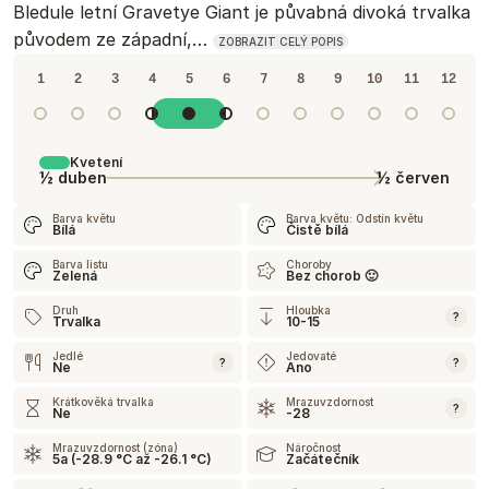
Bledule letní Gravetye Giant je půvabná divoká trvalka
původem ze západní,…
ZOBRAZIT CELÝ POPIS
1
2
3
4
5
6
7
8
9
10
11
12
Kvetení
½ duben
½ červen
Barva květu
Barva květu: Odstín květu
Bílá
Čistě bílá
Barva listu
Choroby
Zelená
Bez chorob 🙂
Druh
Hloubka
?
Trvalka
10-15
Jedlé
Jedovaté
?
?
Ne
Ano
Krátkověká trvalka
Mrazuvzdornost
?
Ne
-28
Mrazuvzdornost (zóna)
Náročnost
5a (-28.9 °C až -26.1 °C)
Začátečník