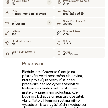
Největší cibule
Přitahuje opylovače 🐝
?
Ne
Ano
Půda
Škůdci
Hlinitá, humózní, jílovitá
Bez škůdců 🙂
Spon
Spon: Počet na m2
?
15-20 cm
30-50
Velikost
Vhodné k řezu
14/+
Ano
Vhodné k sušení
Vláha
Ne
💧💧💧
Voní (aromatické) 👃
Výška
Ano
40-60 cm
Pěstování
Bledule letní Gravetye Giant je na
pěstování velmi nenáročná cibulovina,
která pro svůj úspěšný růst ocení
především pečlivý výběr stanoviště.
Nejlépe se jí bude dařit na slunném
místě či v příjemném polostínu, kde
bude mít k dispozici neustálý dostatek
vláhy. Tato vlhkomilná rostlina přímo
vyžaduje místa s vyšší půdní i vzdušnou