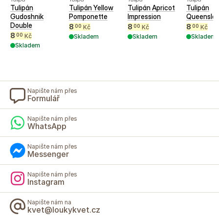
Tulipán
Tulipán Yellow
Tulipán Apricot
Tulipán
Gudoshnik
Pomponette
Impression
Queensla
Double
8
8
8
00
00
00
Kč
Kč
Kč
8
00
Kč
Skladem
Skladem
Skladem
Skladem
Napište nám přes
Formulář
Napište nám přes
WhatsApp
Napište nám přes
Messenger
Napište nám přes
Instagram
Napište nám na
kvet@loukykvet.cz