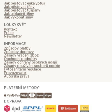
Jak pěstovat eukalyptus
Jak pěstovat jiřiny
Jak pěstovat tulipány
Jak uskladnit jiřiny
Jak vykopat jiřiny
LOUKYKVĚT
Kontakt
Práce
Newsletter
INFORMACE
Způsoby platby
Způsoby dopravy
Zásady vrácení zboží
Obchodní podmínky
Zásady ochrany osobních údajů
Zásady používání souborů cookie
Fytosanitární regulace
Provozovatel
Autorská práva
PLATEBNÍ METODY
DOPRAVA