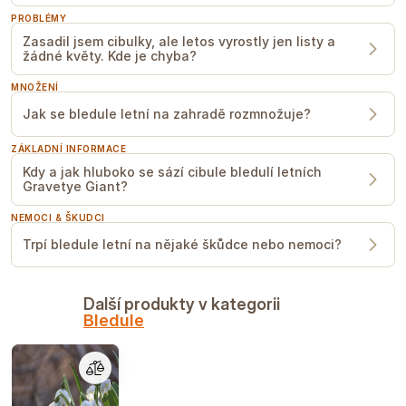
termínu vysetí a přesazení a případně i podmínkách
ve fóliovníku/skleníku. Doporučujeme si vždy
PROBLÉMY
vyzkoušet, jak daná rostlina funguje ve vašich
podmínkách. Neberte toto prosím jako záruku.
Zasadil jsem cibulky, ale letos vyrostly jen listy a
žádné květy. Kde je chyba?
MNOŽENÍ
Jak se bledule letní na zahradě rozmnožuje?
ZÁKLADNÍ INFORMACE
Kdy a jak hluboko se sází cibule bledulí letních
Gravetye Giant?
NEMOCI & ŠKUDCI
Trpí bledule letní na nějaké škůdce nebo nemoci?
Další produkty v kategorii
Bledule