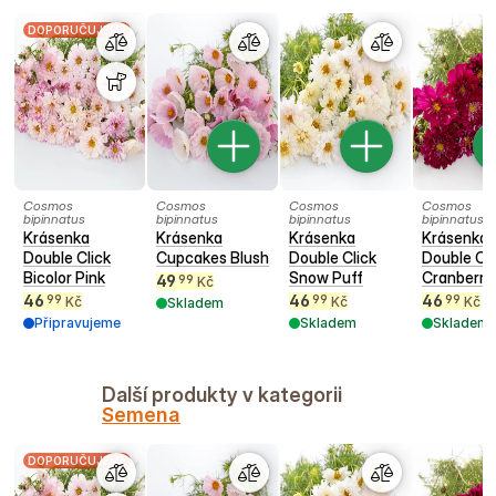
DOPORUČUJEME
Cosmos
Cosmos
Cosmos
Cosmos
bipinnatus
bipinnatus
bipinnatus
bipinnatus
Krásenka
Krásenka
Krásenka
Krásenka
Double Click
Cupcakes Blush
Double Click
Double Cli
Bicolor Pink
Snow Puff
Cranberri
49
99
Kč
46
46
46
99
99
99
Kč
Kč
Kč
Skladem
Připravujeme
Skladem
Skladem
Další produkty v kategorii
Semena
DOPORUČUJEME