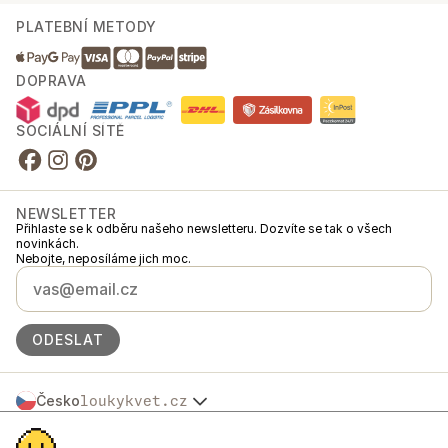
PLATEBNÍ METODY
DOPRAVA
SOCIÁLNÍ SÍTĚ
NEWSLETTER
Přihlaste se k odběru našeho newsletteru. Dozvíte se tak o všech
novinkách.
Nebojte, neposíláme jich moc.
ODESLAT
Česko
loukykvet.cz
Slovensko
© 2016 →
2026
Loukykvět s.r.o.
Polska