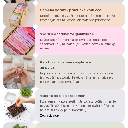
Semena dorazí v praktické krabičce
Krabičku můžete využít na uskladnění semen, takže
když přijde čas na výsev, tak máte vše připraveno.
Vše si jednoduše zorganizujete
Každé balení semen má barevnou etiketu s fotografií
daného druhu, na balení je uveden název a latinský
název.
Peletovaná semena najdete v
ampulce
Nejmenší semena jsou peletovaná, aby se vám s nimi
jednodušeji pracovalo. Peletovaná semena najdete v
plastové ampulce uvnitř balení.
Vysejte celé balení semen
Počet semen ≠ počet rostlin. Je potřeba počítat s tím, že
nevyklíčí každé semeno. Během pěstování můžete o
nějaké sazničky přijít. Doporučuj...
Zobrazit více