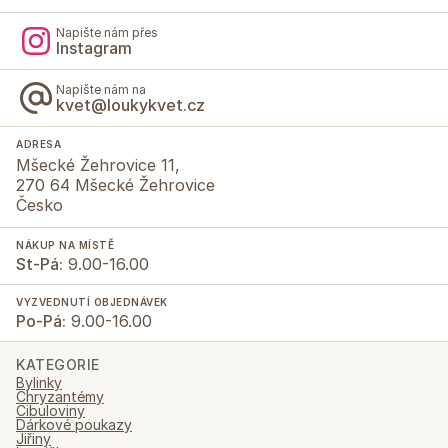
Napište nám přes
Instagram
Napište nám na
kvet@loukykvet.cz
ADRESA
Mšecké Žehrovice 11,
270 64 Mšecké Žehrovice
Česko
NÁKUP NA MÍSTĚ
St-Pá:
9.00-16.00
VYZVEDNUTÍ OBJEDNÁVEK
Po-Pá:
9.00-16.00
KATEGORIE
Bylinky
Chryzantémy
Cibuloviny
Dárkové poukazy
Jiřiny