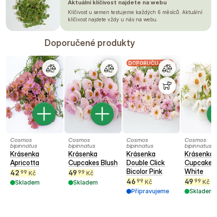
Aktuální klíčivost najdete na webu
Klíčivost u semen testujeme každých 6 měsíců. Aktuální
klíčivost najdete vždy u nás na webu.
Doporučené produkty
DOPORUČUJEME
Cosmos
Cosmos
Cosmos
Cosmos
bipinnatus
bipinnatus
bipinnatus
bipinnatus
Krásenka
Krásenka
Krásenka
Krásenka
Apricotta
Cupcakes Blush
Double Click
Cupcakes
Bicolor Pink
White
42
49
99
99
Kč
Kč
46
49
99
99
Kč
Kč
Skladem
Skladem
Připravujeme
Skladem