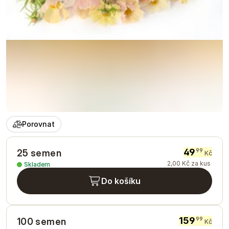
Porovnat
49
99
25 semen
Kč
2
,
00
Kč
za kus
Skladem
Do košíku
159
99
100 semen
Kč