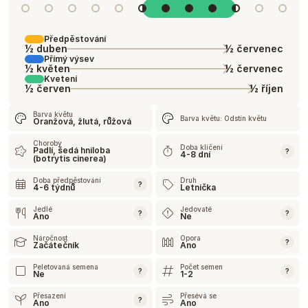
Předpěstování
½ duben
½ červenec
Přímý výsev
½ květen
½ červenec
Kvetení
½ červen
½ říjen
Barva květu
Barva květu: Odstín květu
Oranžová, žlutá, růžová
Choroby
Doba klíčení
Padlí, šedá hniloba
?
4-8 dní
(botrytis cinerea)
Doba předpěstování
Druh
?
4-6 týdnů
Letnička
Jedlé
Jedovaté
?
?
Ano
Ne
Náročnost
Opora
?
Začátečník
Ano
Peletovaná semena
Počet semen
?
?
Ne
1-2
Přesazení
Přesévá se
?
Ano
Ano