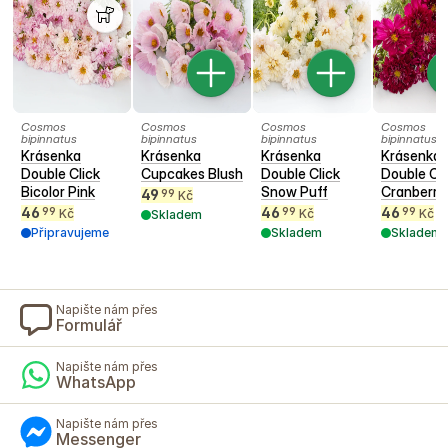
Cosmos
Cosmos
Cosmos
Cosmos
bipinnatus
bipinnatus
bipinnatus
bipinnatus
Krásenka
Krásenka
Krásenka
Krásenka
Double Click
Cupcakes Blush
Double Click
Double Cli
Bicolor Pink
Snow Puff
Cranberri
49
99
Kč
46
46
46
99
99
99
Kč
Kč
Kč
Skladem
Připravujeme
Skladem
Skladem
Napište nám přes
Formulář
Napište nám přes
WhatsApp
Napište nám přes
Messenger