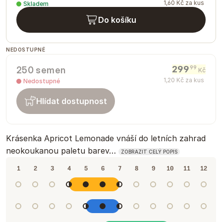
1
,
60
Kč
za kus
Skladem
Do košíku
NEDOSTUPNÉ
299
99
250 semen
Kč
1
,
20
Kč
za kus
Nedostupné
Hlídat dostupnost
Krásenka Apricot Lemonade vnáší do letních zahrad
neokoukanou paletu barev…
ZOBRAZIT CELÝ POPIS
1
2
3
4
5
6
7
8
9
10
11
12