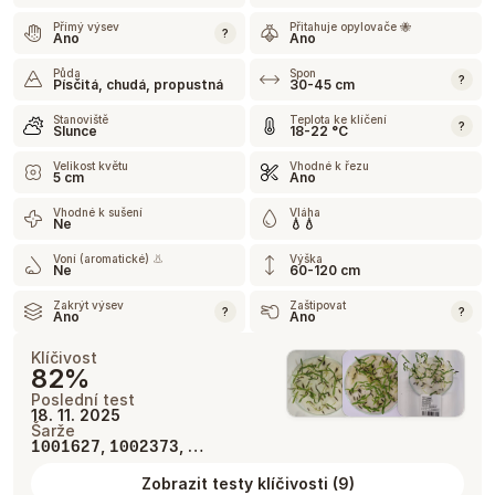
Přímý výsev
Přitahuje opylovače 🐝
?
Ano
Ano
Půda
Spon
?
Písčitá, chudá, propustná
30-45 cm
Stanoviště
Teplota ke klíčení
?
Slunce
18-22 °C
Velikost květu
Vhodné k řezu
5 cm
Ano
Vhodné k sušení
Vláha
Ne
💧💧
Voní (aromatické) 👃
Výška
Ne
60-120 cm
Zakrýt výsev
Zaštipovat
?
?
Ano
Ano
Klíčivost
82%
Poslední test
18. 11. 2025
Šarže
,
, …
1001627
1002373
Zobrazit testy klíčivosti
(
9
)