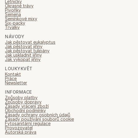
Letničky
Okrasné trávy
Pivoňky
Semena
Semínkové mixy
Six-packy
Trvalky
NÁVODY
Jak pěstovat eukalyptus
Jak pěstovat jiřiny
Jak pěstovat tulipány
Jak uskladnit jiřiny
Jak vykopat jiřiny
LOUKYKVĚT
Kontakt
Práce
Newsletter
INFORMACE
Způsoby platby
Způsoby dopravy
Zásady vrácení zboží
Obchodní podmínky
Zásady ochrany osobních údajů
Zásady používání souborů cookie
Fytosanitární regulace
Provozovatel
Autorská práva