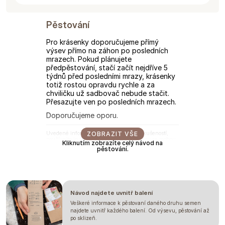
Pěstování
Pro krásenky doporučujeme přímý
výsev přímo na záhon po posledních
mrazech. Pokud plánujete
předpěstování, stačí začít nejdříve 5
týdnů před posledními mrazy, krásenky
totiž rostou opravdu rychle a za
chviličku už sadbovač nebude stačit.
Přesazujte ven po posledních mrazech.
Doporučujeme oporu.
Uvedené informace vychází z našich zkušeností,
ZOBRAZIT VŠE
používejte je prosím jen jako vodítko. Časy se mohou
Kliknutím zobrazíte celý návod na
lišit v závislosti na ročním období, podnebí, umístění,
pěstování.
termínu vysetí a přesazení a případně i podmínkách
ve fóliovníku/skleníku. Doporučujeme si vždy
vyzkoušet, jak daná rostlina funguje ve vašich
podmínkách. Neberte toto prosím jako záruku.
Návod najdete uvnitř balení
Veškeré informace k pěstovaní daného druhu semen
najdete uvnitř každého balení. Od výsevu, pěstování až
po sklizeň.