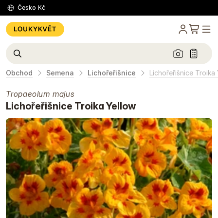
Česko
Kč
Obchod
Semena
Lichořeřišnice
Lichořeřišnice Troika
Tropaeolum majus
Lichořeřišnice Troika Yellow