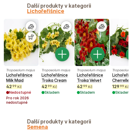
Další produkty v kategorii
Lichořeřišnice
Tropaeolum majus
Tropaeolum majus
Tropaeolum majus
Tropaeolum
Lichořeřišnice
Lichořeřišnice
Lichořeřišnice
Lichořeřiš
Milk Maid
Troika Cream
Troika Velvet
Cherrelle
42
42
42
129
99
99
99
99
Kč
Kč
Kč
Kč
Nedostupné
Skladem
Skladem
Skladem
Pro rok
2026
nedostupné
Další produkty v kategorii
Semena