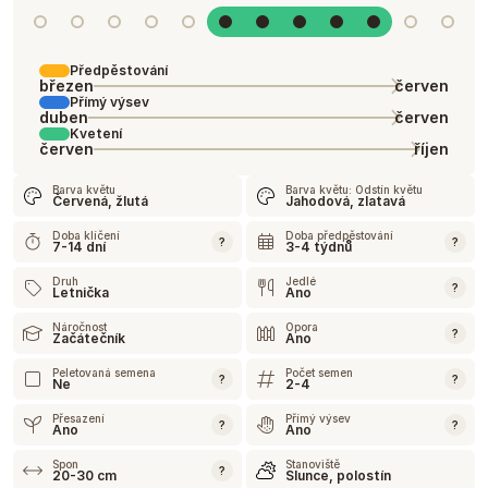
Předpěstování
březen
červen
Přímý výsev
duben
červen
Kvetení
červen
říjen
Barva květu
Barva květu: Odstín květu
Červená, žlutá
Jahodová, zlatavá
Doba klíčení
Doba předpěstování
?
?
7-14 dní
3-4 týdnů
Druh
Jedlé
?
Letnička
Ano
Náročnost
Opora
?
Začátečník
Ano
Peletovaná semena
Počet semen
?
?
Ne
2-4
Přesazení
Přímý výsev
?
?
Ano
Ano
Spon
Stanoviště
?
20-30 cm
Slunce, polostín