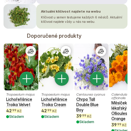
Aktuální klíčivost najdete na webu
Klíčivost u semen testujeme každých 6 měsíců. Aktuální
klíčivost najdete vždy u nás na webu.
Doporučené produkty
Tropaeolum majus
Tropaeolum majus
Centaurea cyanus
Calendula
officinalis
Lichořeřišnice
Lichořeřišnice
Chrpa Tall
Měsíček
Troika Velvet
Troika Cream
Double Blue
lékařský
Boy
42
42
99
99
Kč
Kč
Ollioules
39
99
Kč
Skladem
Skladem
Orange
Skladem
39
99
Kč
Skladem