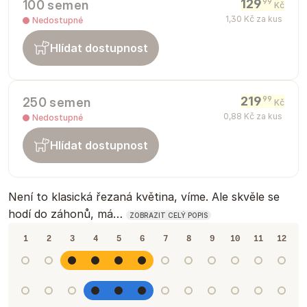
129
99
100 semen
Kč
1
,
30
Kč
za kus
Nedostupné
Hlídat dostupnost
219
99
250 semen
Kč
0
,
88
Kč
za kus
Nedostupné
Hlídat dostupnost
Není to klasická řezaná květina, víme. Ale skvěle se
hodí do záhonů, má…
ZOBRAZIT CELÝ POPIS
1
2
3
4
5
6
7
8
9
10
11
12