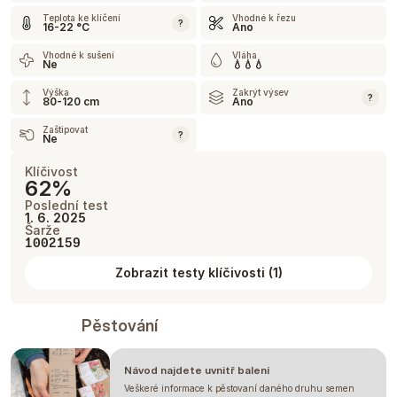
Teplota ke klíčení
Vhodné k řezu
?
16-22 °C
Ano
Vhodné k sušení
Vláha
Ne
💧💧💧
Výška
Zakrýt výsev
?
80-120 cm
Ano
Zaštipovat
?
Ne
Klíčivost
62%
Poslední test
1. 6. 2025
Šarže
1002159
Zobrazit testy klíčivosti
(
1
)
Pěstování
Návod najdete uvnitř balení
Veškeré informace k pěstovaní daného druhu semen