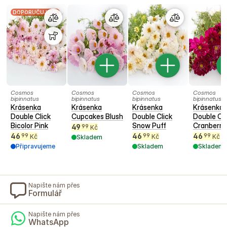
DOPORUČUJEME
Cosmos
Cosmos
Cosmos
Cosmos
bipinnatus
bipinnatus
bipinnatus
bipinnatus
Krásenka
Krásenka
Krásenka
Krásenka
Double Click
Cupcakes Blush
Double Click
Double Cli
Bicolor Pink
Snow Puff
Cranberri
49
99
Kč
46
46
46
99
99
99
Kč
Kč
Kč
Skladem
Připravujeme
Skladem
Skladem
Napište nám přes
Formulář
Napište nám přes
WhatsApp