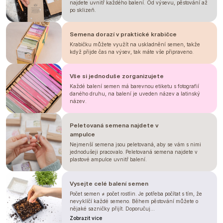
najdete uvnitř každého balení. Od výsevu, pěstování až
po sklizeň.
Semena dorazí v praktické krabičce
Krabičku můžete využít na uskladnění semen, takže
když přijde čas na výsev, tak máte vše připraveno.
Vše si jednoduše zorganizujete
Každé balení semen má barevnou etiketu s fotografií
daného druhu, na balení je uveden název a latinský
název.
Peletovaná semena najdete v
ampulce
Nejmenší semena jsou peletovaná, aby se vám s nimi
jednodušeji pracovalo. Peletovaná semena najdete v
plastové ampulce uvnitř balení.
Vysejte celé balení semen
Počet semen ≠ počet rostlin. Je potřeba počítat s tím, že
nevyklíčí každé semeno. Během pěstování můžete o
nějaké sazničky přijít. Doporučuj...
Zobrazit více