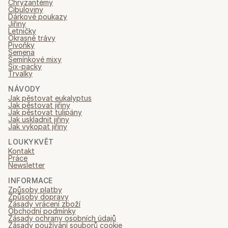
Chryzantémy
Cibuloviny
Dárkové poukazy
Jiřiny
Letničky
Okrasné trávy
Pivoňky
Semena
Semínkové mixy
Six-packy
Trvalky
NÁVODY
Jak pěstovat eukalyptus
Jak pěstovat jiřiny
Jak pěstovat tulipány
Jak uskladnit jiřiny
Jak vykopat jiřiny
LOUKYKVĚT
Kontakt
Práce
Newsletter
INFORMACE
Způsoby platby
Způsoby dopravy
Zásady vrácení zboží
Obchodní podmínky
Zásady ochrany osobních údajů
Zásady používání souborů cookie