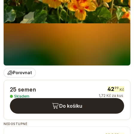
Porovnat
42
99
25 semen
Kč
1
,
72
Kč
za kus
Skladem
Do košíku
NEDOSTUPNÉ