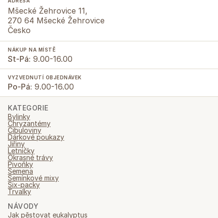
ADRESA
Mšecké Žehrovice 11,
270 64 Mšecké Žehrovice
Česko
NÁKUP NA MÍSTĚ
St-Pá:
9.00-16.00
VYZVEDNUTÍ OBJEDNÁVEK
Po-Pá:
9.00-16.00
KATEGORIE
Bylinky
Chryzantémy
Cibuloviny
Dárkové poukazy
Jiřiny
Letničky
Okrasné trávy
Pivoňky
Semena
Semínkové mixy
Six-packy
Trvalky
NÁVODY
Jak pěstovat eukalyptus