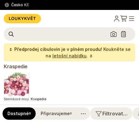
Česko
Kč
🌷
Předprodej cibulovin je v plném proudu!
Koukněte se
na
letošní nabídku
. 🌷
Kraspedie
Semínkové mixy
Kraspedie
⋯
Filtrovat…
Dostupné
Připravujeme
0
0