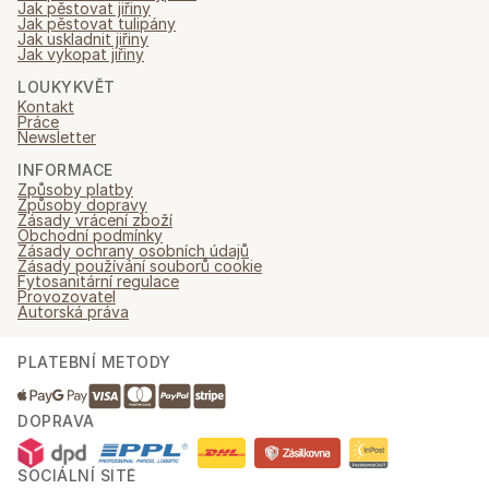
Jak pěstovat jiřiny
Jak pěstovat tulipány
Jak uskladnit jiřiny
Jak vykopat jiřiny
LOUKYKVĚT
Kontakt
Práce
Newsletter
INFORMACE
Způsoby platby
Způsoby dopravy
Zásady vrácení zboží
Obchodní podmínky
Zásady ochrany osobních údajů
Zásady používání souborů cookie
Fytosanitární regulace
Provozovatel
Autorská práva
PLATEBNÍ METODY
DOPRAVA
SOCIÁLNÍ SÍTĚ