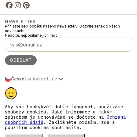
NEWSLETTER
Přihlaste se k odběru našeho newsletteru. Dozvíte se tak o všech
novinkách.
Nebojte, neposíláme jich moc.
ODESLAT
Česko
loukykvet.cz
Slovensko
© 2016 →
2026
Loukykvět s.r.o.
Polska
Loukykvět s.r.o. je zapsaný v OR u Městského soudu v Praze, oddíl C,
Österreich
vložka 268616.
Deutschland
Jsme zapojeni v Systému sdruženého plněné EKO-KOM pod číslem
Aby vám Loukykvět dobře fungoval, používáme
France
EKF00180493.
soubory cookies. Jaké informace a jakým
Pro vydávání RL pasů používáme registrační číslo 0636.
België
způsobem je uchováváme se dočtete na
Ochrana
Naše IČ je 05663687, DIČ CZ05663687.
Danmark
osobních údajů
. Zaklikněte prosím, zda s
Datová schránka má ID eng827q.
použitím cookies souhlasíte.
Eesti
Číslo EORI je CZ05663687.
Jsme plátci DPH.
España