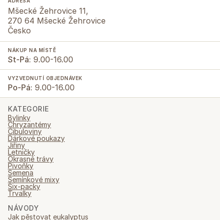
ADRESA
Mšecké Žehrovice 11,
270 64 Mšecké Žehrovice
Česko
NÁKUP NA MÍSTĚ
St-Pá:
9.00-16.00
VYZVEDNUTÍ OBJEDNÁVEK
Po-Pá:
9.00-16.00
KATEGORIE
Bylinky
Chryzantémy
Cibuloviny
Dárkové poukazy
Jiřiny
Letničky
Okrasné trávy
Pivoňky
Semena
Semínkové mixy
Six-packy
Trvalky
NÁVODY
Jak pěstovat eukalyptus