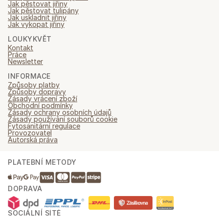
Jak pěstovat jiřiny
Jak pěstovat tulipány
Jak uskladnit jiřiny
Jak vykopat jiřiny
LOUKYKVĚT
Kontakt
Práce
Newsletter
INFORMACE
Způsoby platby
Způsoby dopravy
Zásady vrácení zboží
Obchodní podmínky
Zásady ochrany osobních údajů
Zásady používání souborů cookie
Fytosanitární regulace
Provozovatel
Autorská práva
PLATEBNÍ METODY
DOPRAVA
SOCIÁLNÍ SÍTĚ