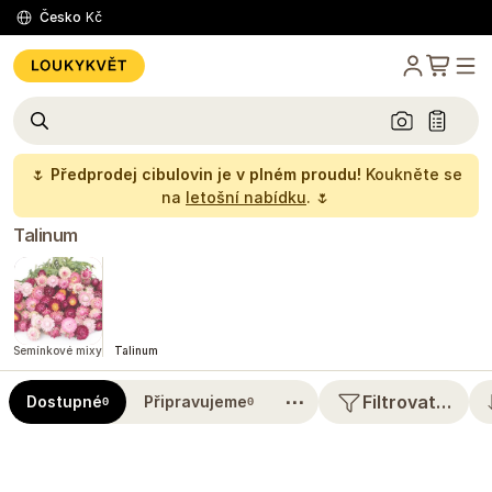
Česko
Kč
🌷
Předprodej cibulovin je v plném proudu!
Koukněte se
na
letošní nabídku
. 🌷
Talinum
Semínkové mixy
Talinum
⋯
Filtrovat…
Dostupné
Připravujeme
0
0