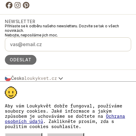
NEWSLETTER
Přihlaste se k odběru našeho newsletteru. Dozvíte se tak o všech
novinkách.
Nebojte, neposíláme jich moc.
ODESLAT
Česko
loukykvet.cz
Slovensko
© 2016 →
2026
Loukykvět s.r.o.
Polska
Loukykvět s.r.o. je zapsaný v OR u Městského soudu v Praze, oddíl C,
Österreich
vložka 268616.
Deutschland
Jsme zapojeni v Systému sdruženého plněné EKO-KOM pod číslem
Aby vám Loukykvět dobře fungoval, používáme
France
EKF00180493.
soubory cookies. Jaké informace a jakým
Pro vydávání RL pasů používáme registrační číslo 0636.
België
způsobem je uchováváme se dočtete na
Ochrana
Naše IČ je 05663687, DIČ CZ05663687.
Danmark
osobních údajů
. Zaklikněte prosím, zda s
Datová schránka má ID eng827q.
použitím cookies souhlasíte.
Eesti
Číslo EORI je CZ05663687.
Jsme plátci DPH.
España