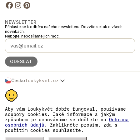
NEWSLETTER
Přihlaste se k odběru našeho newsletteru. Dozvíte se tak o všech
novinkách.
Nebojte, neposíláme jich moc.
ODESLAT
Česko
loukykvet.cz
Slovensko
© 2016 →
2026
Loukykvět s.r.o.
Polska
Loukykvět s.r.o. je zapsaný v OR u Městského soudu v Praze, oddíl C,
Österreich
vložka 268616.
Deutschland
Jsme zapojeni v Systému sdruženého plněné EKO-KOM pod číslem
Aby vám Loukykvět dobře fungoval, používáme
France
EKF00180493.
soubory cookies. Jaké informace a jakým
Pro vydávání RL pasů používáme registrační číslo 0636.
België
způsobem je uchováváme se dočtete na
Ochrana
Naše IČ je 05663687, DIČ CZ05663687.
Danmark
osobních údajů
. Zaklikněte prosím, zda s
Datová schránka má ID eng827q.
použitím cookies souhlasíte.
Eesti
Číslo EORI je CZ05663687.
Jsme plátci DPH.
España