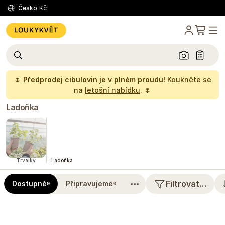
Česko
Kč
🌷
Předprodej cibulovin je v plném proudu!
Koukněte se
na
letošní nabídku
. 🌷
Ladoňka
Trvalky
Ladoňka
⋯
Filtrovat…
Dostupné
Připravujeme
0
0