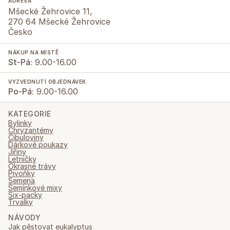
ADRESA
Mšecké Žehrovice 11,
270 64 Mšecké Žehrovice
Česko
NÁKUP NA MÍSTĚ
St-Pá:
9.00-16.00
VYZVEDNUTÍ OBJEDNÁVEK
Po-Pá:
9.00-16.00
KATEGORIE
Bylinky
Chryzantémy
Cibuloviny
Dárkové poukazy
Jiřiny
Letničky
Okrasné trávy
Pivoňky
Semena
Semínkové mixy
Six-packy
Trvalky
NÁVODY
Jak pěstovat eukalyptus