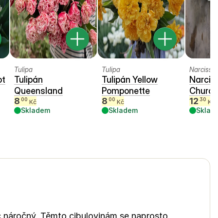
Tulipa
Tulipa
Narcissu
ot
Tulipán
Tulipán Yellow
Narcis
Queensland
Pomponette
Churchi
8
8
12
00
00
30
Kč
Kč
Kč
Skladem
Skladem
Sklad
ec náročný. Těmto cibulovinám se naprosto