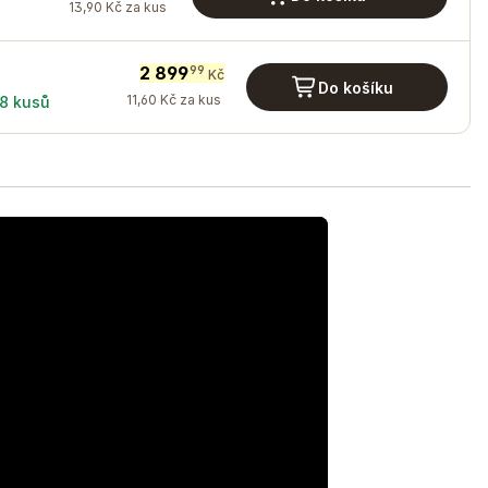
13
,
90
Kč
za kus
2 899
99
Kč
Do košíku
11
,
60
Kč
za kus
8
kusů