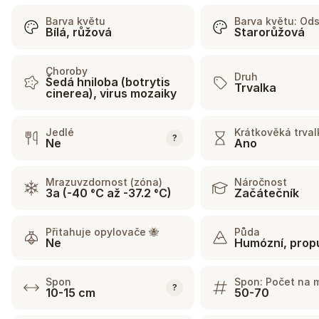
Barva květu
Barva květu: Ods
Bílá, růžová
Starorůžová
Choroby
Druh
Šedá hniloba (botrytis
Trvalka
cinerea), virus mozaiky
Jedlé
Krátkověká trval
?
Ne
Ano
Mrazuvzdornost (zóna)
Náročnost
3a (-40 °C až -37.2 °C)
Začátečník
Přitahuje opylovače 🐝
Půda
Ne
Humózní, prop
Spon
Spon: Počet na 
?
10-15 cm
50-70