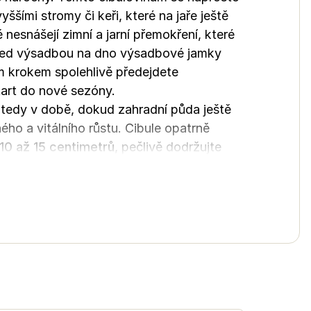
šími stromy či keři, které na jaře ještě
 nesnášejí zimní a jarní přemokření, které
 před výsadbou na dno výsadbové jamky
m krokem spolehlivě předejdete
start do nové sezóny.
 tedy v době, dokud zahradní půda ještě
ého a vitálního růstu. Cibule opatrně
10 až 15 centimetrů
, pečlivě dodržujte
dě opravdu maximálně vynikly,
ě vejde 50 až 70 cibulí, které po vyrašení
aždý kout.
u, zalévejte jen tehdy, když je půda
díky kterým je naprosto ideální k jarnímu
 odstraňte zbytky květů, aby se rostlina
utnou a nezaschnou. Cibule si díky tomuto
otiž o krátkověkou trvalku a s vynikající