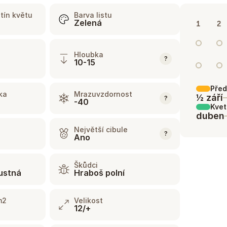
tín květu
Barva listu
Zelená
1
2
Hloubka
?
10-15
Před
ka
Mrazuvzdornost
½ září
?
-40
Kvet
duben
Největší cibule
?
Ano
Škůdci
ustná
Hraboš polní
m2
Velikost
12/+