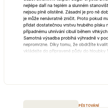
nejlépe daří na teplém a slunném stanovišt
nejsou plně olistěné. Zásadní je pro ně do
je může nenávratně zničit. Proto pokud m
přidat dostatečnou vrstvu hrubého písku
případnému uhnívání cibulí během vlhkých z
Samotná výsadba probíhá výhradně v podzi
nepromrzne. Díky tomu, že obdržíte kvalitn
vkládejte do připravené půdy do hloubky
také jako rozestup mezi jednotlivými rostl
doporučujeme je sázet spíše do hustších a
a rozkvetení vytvoří naprosto úchvatný sta
Během jarního růstu a následného kvetení 
suchá. Tento nádherný druh dorůstá do v
řezu do váz. Jakmile těžké květy zcela od
nevysilovala tvorbou semen, a ponechte z
důležitému procesu stáhnou zpět všechny p
PĚSTOVÁNÍ