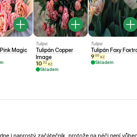
Tulipa
Tulipa
 Pink Magic
Tulipán Copper
Tulipán Foxy Foxtr
9
00
Image
Kč
em
Skladem
10
32
Kč
Skladem
ládne i naprostý začátečník, protože na péči není vůb