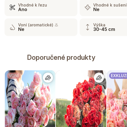
Vhodné k řezu
Vhodné k sušení
Ano
Ne
Voní (aromatické) 👃
Výška
Ne
30-45 cm
Doporučené produkty
VONÍ
EXKLUZ