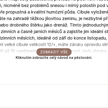
i, nicméně bez problémů snesou i mírný polostín pod vyš
bře propustná a kvalitní humózní půda. Cibule vyloženě
áte na zahradě těžkou jílovitou zeminu, je nezbytné
 nebo drobného štěrku jako drenáž. Tímto jednoduchý
imních a časně jarních měsíců a zajistíte jim ideální 
mních měsících, ideálně od září do konce listopadu,
í velké cibule velikosti 12/+, máte záruku opravdu siln
10 až 15 centimetrů
. Stejnou vzdálenost, tedy zhruba
ZOBRAZIT VŠE
inami. Aby tyto plnokvěté tulipány ve vaší jarní zahra
Kliknutím zobrazíte celý návod na pěstování.
 větších skupin. Na jeden metr čtvereční se zcela běžn
rorůžový koberec se světlejšími okraji, jenž rozzáří k
v průběhu dubna a května udržujte zálivku spíše mírno
ýšky
30 až 45 centimetrů
a tvoří velmi pevné stonky, 
kvetou, rostliny v žádném případě nezaštipujte. Pouze
elené listy na záhonu, dokud zcela přirozeně nezežlo
otřebné živiny pro úspěšný růst v další sezóně. Jde t