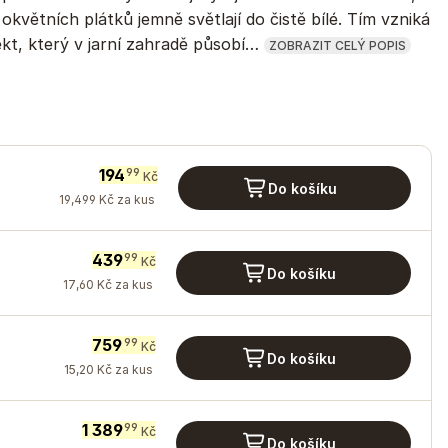
květních plátků jemně světlají do čistě bílé. Tím vzniká
t, který v jarní zahradě působí…
ZOBRAZIT CELÝ POPIS
194
99
Kč
Do košíku
19
,
499
Kč
za kus
439
99
Kč
Do košíku
17
,
60
Kč
za kus
759
99
Kč
Do košíku
15
,
20
Kč
za kus
1 389
99
Kč
Do košíku