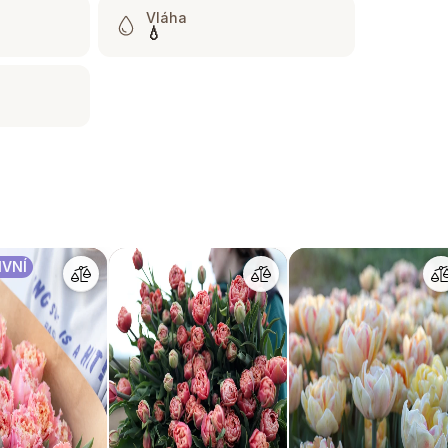
Vláha
💧
IVNÍ