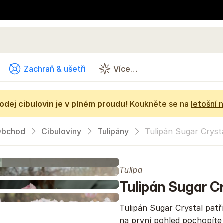
Zachraň & ušetři
Více…
odej cibulovin je v plném proudu!
Koukněte se na
letošní 
Obchod
Cibuloviny
Tulipány
Tulipán Sugar Cryst
Tulipa
Tulipán Sugar C
Tulipán Sugar Crystal patř
na první pohled pochopíte 