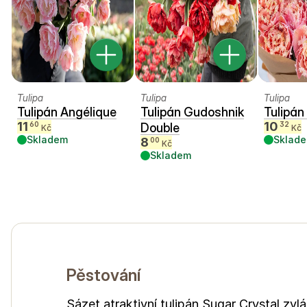
Tulipa
Tulipa
Tulipa
Tulipán Angélique
Tulipán Gudoshnik
Tulipán
11
10
60
32
Double
Kč
Kč
Skladem
Sklad
8
00
Kč
Skladem
Pěstování
Sázet atraktivní tulipán Sugar Crystal zv