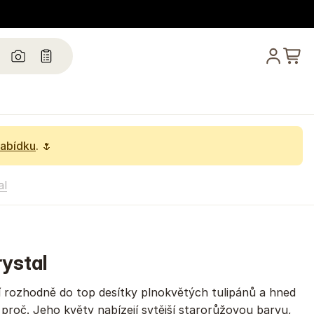
nabídku
. 🌷
al
rystal
í rozhodně do top desítky plnokvětých tulipánů a hned
proč. Jeho květy nabízejí sytější starorůžovou barvu,