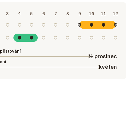
3
4
5
6
7
8
9
10
11
12
pěstování
½ prosinec
ení
květen