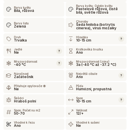
Barva květu: Odstín květu
Barva květu
Pastelově růžová, čistě
Bílá, růžová
bílá, světle růžová
Choroby
Barva listu
Šedá hniloba (botrytis
Zelená
cinerea), virus mozaiky
Druh
Hloubka
?
Trvalka
10-15 cm
Jedlé
Krátkověká trvalka
?
Ne
Ano
Mrazuvzdornost
Mrazuvzdornost (zóna)
?
-40 °C
3a (-40 °C až -37.2 °C)
Náročnost
Největší cibule
?
Začátečník
Ano
Přitahuje opylovače 🐝
Půda
Ne
Humózní, propustná
Škůdci
Spon
?
Hraboš polní
10-15 cm
Spon: Počet na m2
Velikost
50-70
12/+
Vhodné k řezu
Vhodné k sušení
Ano
Ne