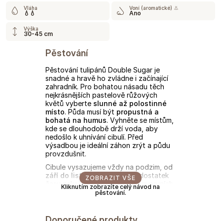
Vláha
Voní (aromatické) 👃
💧💧
Ano
Výška
30-45 cm
Pěstování
Pěstování tulipánů Double Sugar je
snadné a hravě ho zvládne i začínající
zahradník. Pro bohatou násadu těch
nejkrásnějších pastelově růžových
květů vyberte
slunné až polostinné
místo
. Půda musí být
propustná a
bohatá na humus
. Vyhněte se místům,
kde se dlouhodobě drží voda, aby
nedošlo k uhnívání cibulí. Před
výsadbou je ideální záhon zrýt a půdu
provzdušnit.
Cibule vysazujeme vždy na podzim, od
září do listopadu
, aby měly dostatek
ZOBRAZIT VŠE
času zakořenit před příchodem prvních
Kliknutím zobrazíte celý návod na
mrazů. Do doby výsadby uchovávejte
pěstování.
cibule na temném a chladném místě. Při
samotném sázení pamatujte na několik
základních pravidel:
Doporučené produkty