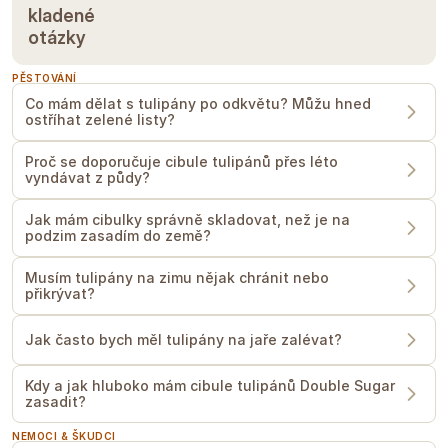
Zelené listy nikdy neodstraňujte
kladené
předčasně
. Nechte je na záhonu
otázky
přirozeně zežloutnout a zaschnout –
jedině tak cibule získá zpět sílu pro
kvetení v příštím roce. Tulipány jsou
PĚSTOVÁNÍ
extrémně mrazuvzdorné (až do -40 °C)
Co mám dělat s tulipány po odkvětu? Můžu hned
a zimu přečkají v půdě bez jakékoliv
ostříhat zelené listy?
další ochrany. Jelikož se však jedná o
krátkověké trvalky, pro prevenci
chorob (jako je šedá hniloba či virus
Proč se doporučuje cibule tulipánů přes léto
mozaiky) a zachování velkých květů je
vyndávat z půdy?
dobré cibule po zaschnutí listů v létě
vyjmout, uskladnit v suchu a na podzim
Jak mám cibulky správně skladovat, než je na
je zasadit na nové, odpočinuté místo.
podzim zasadím do země?
Uvedené informace vychází z našich zkušeností,
používejte je prosím jen jako vodítko. Časy se mohou
Musím tulipány na zimu nějak chránit nebo
lišit v závislosti na ročním období, podnebí, umístění,
přikrývat?
termínu vysetí a přesazení a případně i podmínkách
ve fóliovníku/skleníku. Doporučujeme si vždy
vyzkoušet, jak daná rostlina funguje ve vašich
podmínkách. Neberte toto prosím jako záruku.
Jak často bych měl tulipány na jaře zalévat?
Kdy a jak hluboko mám cibule tulipánů Double Sugar
zasadit?
NEMOCI & ŠKUDCI