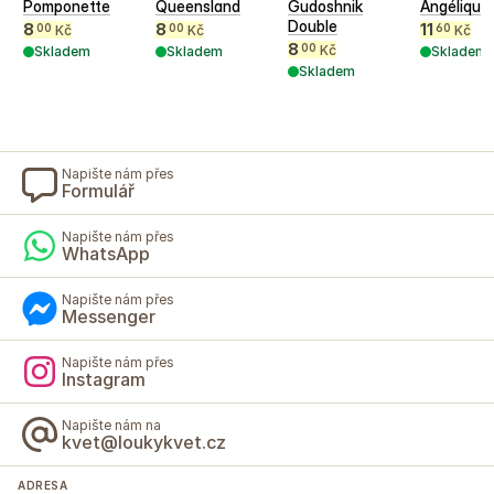
Pomponette
Queensland
Gudoshnik
Angélique
Double
8
8
11
00
00
60
Kč
Kč
Kč
8
00
Kč
Skladem
Skladem
Skladem
Skladem
Napište nám přes
Formulář
Napište nám přes
WhatsApp
Napište nám přes
Messenger
Napište nám přes
Instagram
Napište nám na
kvet@loukykvet.cz
ADRESA