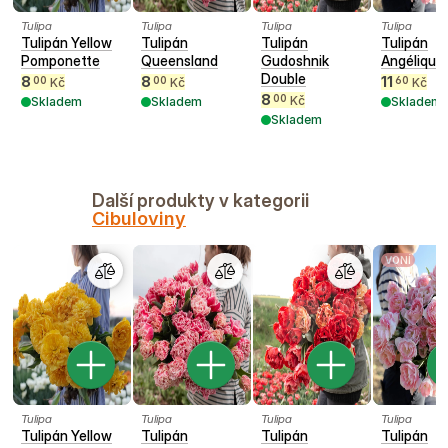
Tulipa
Tulipa
Tulipa
Tulipa
Tulipán Yellow
Tulipán
Tulipán
Tulipán
Pomponette
Queensland
Gudoshnik
Angélique
Double
8
8
11
00
00
60
Kč
Kč
Kč
8
00
Kč
Skladem
Skladem
Skladem
Skladem
Další produkty v kategorii
Cibuloviny
VONÍ
Tulipa
Tulipa
Tulipa
Tulipa
Tulipán Yellow
Tulipán
Tulipán
Tulipán