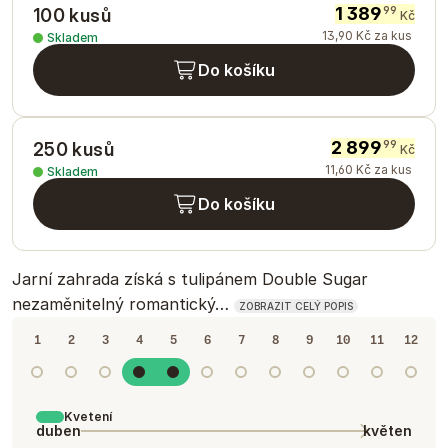
1 389
99
100 kusů
Kč
13
,
90
Kč
za kus
Skladem
Do košíku
2 899
99
250 kusů
Kč
11
,
60
Kč
za kus
Skladem
Do košíku
Jarní zahrada získá s tulipánem Double Sugar
nezaměnitelný romantický…
ZOBRAZIT CELÝ POPIS
1
2
3
4
5
6
7
8
9
10
11
12
Kvetení
duben
květen