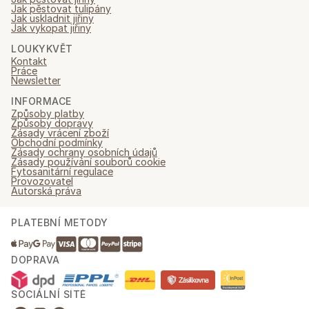
Jak pěstovat tulipány
Jak uskladnit jiřiny
Jak vykopat jiřiny
LOUKYKVĚT
Kontakt
Práce
Newsletter
INFORMACE
Způsoby platby
Způsoby dopravy
Zásady vrácení zboží
Obchodní podmínky
Zásady ochrany osobních údajů
Zásady používání souborů cookie
Fytosanitární regulace
Provozovatel
Autorská práva
PLATEBNÍ METODY
DOPRAVA
SOCIÁLNÍ SÍTĚ