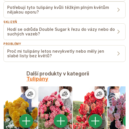
Potřebují tyto tulipány kvůli těžkým plným květům
nějakou oporu?
SKLIZEŇ
Hodí se odrůda Double Sugar k řezu do vázy nebo do
suchých vazeb?
PROBLÉMY
Proč mi tulipány letos nevykvetly nebo měly jen
slabé listy bez květů?
Další produkty v kategorii
Tulipány
VONÍ