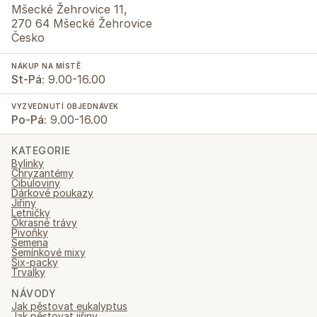
Mšecké Žehrovice 11,
270 64 Mšecké Žehrovice
Česko
NÁKUP NA MÍSTĚ
St-Pá:
9.00-16.00
VYZVEDNUTÍ OBJEDNÁVEK
Po-Pá:
9.00-16.00
KATEGORIE
Bylinky
Chryzantémy
Cibuloviny
Dárkové poukazy
Jiřiny
Letničky
Okrasné trávy
Pivoňky
Semena
Semínkové mixy
Six-packy
Trvalky
NÁVODY
Jak pěstovat eukalyptus
Jak pěstovat jiřiny