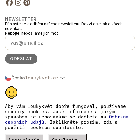
NEWSLETTER
Přihlaste se k odběru našeho newsletteru. Dozvíte se tak o všech
novinkách.
Nebojte, neposíláme jich moc.
ODESLAT
Česko
loukykvet.cz
Slovensko
© 2016 →
2026
Loukykvět s.r.o.
Polska
Loukykvět s.r.o. je zapsaný v OR u Městského soudu v Praze, oddíl C,
Österreich
vložka 268616.
Deutschland
Jsme zapojeni v Systému sdruženého plněné EKO-KOM pod číslem
Aby vám Loukykvět dobře fungoval, používáme
France
EKF00180493.
soubory cookies. Jaké informace a jakým
Pro vydávání RL pasů používáme registrační číslo 0636.
België
způsobem je uchováváme se dočtete na
Ochrana
Naše IČ je 05663687, DIČ CZ05663687.
Danmark
osobních údajů
. Zaklikněte prosím, zda s
Datová schránka má ID eng827q.
použitím cookies souhlasíte.
Eesti
Číslo EORI je CZ05663687.
Jsme plátci DPH.
España
Verze
20302
PRODUCTION