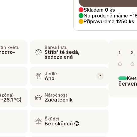
Skladem
0
ks
Na prodejně máme
~
1
Připravujeme
1250
ks
tín květu
Barva listu
modro-
Stříbřitě šedá,
1
2
šedozelená
Jedlé
?
Ano
Kvet
červe
(zóna)
Náročnost
 -26.1 °C)
Začátečník
Škůdci
Bez škůdců 🙂