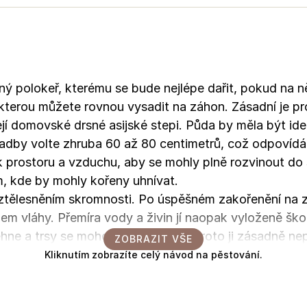
ný polokeř, kterému se bude nejlépe dařit, pokud na 
terou můžete rovnou vysadit na záhon. Zásadní je pro
její domovské drsné asijské stepi. Půda by měla být i
dby volte zhruba 60 až 80 centimetrů, což odpovídá 
k prostoru a vzduchu, aby se mohly plně rozvinout do
 kde by mohly kořeny uhnívat.
je ztělesněním skromnosti. Po úspěšném zakořenění na
m vláhy. Přemíra vody a živin jí naopak vyloženě škodí.
ehne a trsy se mohou rozklesávat. Proto ji zásadně nepř
ZOBRAZIT VŠE
 výhodou je také její vysoká odolnost – spolehlivě s
Kliknutím zobrazíte celý návod na pěstování.
en těšit z jejích voňavých, stříbřitě šedých listů a j
ože bez problémů odolá mrazům v zóně 5a, tedy až do