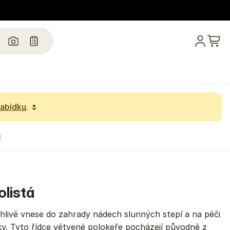
nabídku
. 🌷
á
olistá
ehlivě vnese do zahrady nádech slunných stepí a na péči
y. Tyto řídce větvené polokeře pocházejí původně z