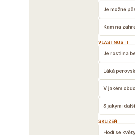
Je možné pěs
Kam na zahra
VLASTNOSTI
Je rostlina b
Láká perovsk
V jakém obdob
S jakými dal
SKLIZEŇ
Hodí se květy