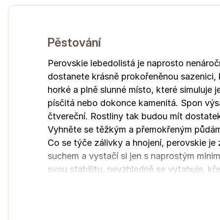
Pěstování
Perovskie lebedolistá je naprosto nenároč
dostanete krásně prokořeněnou sazenici, k
horké a plně slunné místo, které simuluje 
písčitá nebo dokonce kamenitá. Spon výsa
čtvereční. Rostliny tak budou mít dostate
Vyhněte se těžkým a přemokřeným půdám,
Co se týče zálivky a hnojení, perovskie 
suchem a vystačí si jen s naprostým minime
svou stabilitu, nevzhledně se vytahuje, kř
nebude potřebovat žádnou oporu. Obrovskou
nemusíte řešit žádné postřiky a můžete se j
Zimování tohoto polokeře je snadné, prot