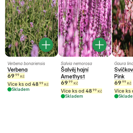
Verbena bonariensis
Salvia nemorosa
Gaura lin
Verbena
Šalvěj hajní
Svíčkov
69
99
Amethyst
Pink
Kč
69
69
99
99
Více ks od
48
Kč
Kč
99
Kč
Skladem
Více ks od
48
Více ks
99
Kč
Skladem
Sklad