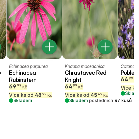
Echinacea purpurea
Knautia macedonica
Catananc
y
Echinacea
Chrastavec Red
Poblek
64
99
Rubinstern
Knight
Kč
69
64
99
99
Kč
Kč
Více ks
Sklad
Více ks od
48
Více ks od
45
99
49
Kč
Kč
Skladem
Skladem
posledních
97
kusů
.