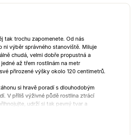
něj tak trochu zapomenete. Od nás
 ni výběr správného stanoviště. Miluje
deálně chudá, velmi dobře propustná a
jedné až třem rostlinám na metr
 své přirozené výšky okolo 120 centimetrů.
 záhonu si hravě poradí s dlouhodobým
 V příliš výživné půdě rostlina ztrácí
ihnojujte, udrží si tak pevný tvar a
e jí vyhnou běžní škůdci i choroby, takže
edlých modrofialových květů.
 minus osmadvaceti stupňů. Její jedinou