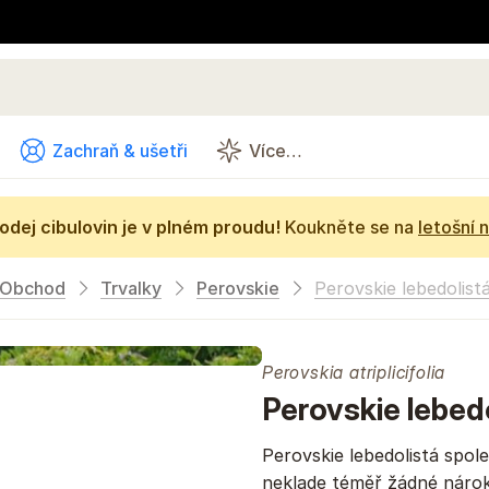
Zachraň & ušetři
Více…
odej cibulovin je v plném proudu!
Koukněte se na
letošní 
Obchod
Trvalky
Perovskie
Perovskie lebedolist
Perovskia atriplicifolia
Perovskie lebed
Perovskie lebedolistá spol
neklade téměř žádné nárok