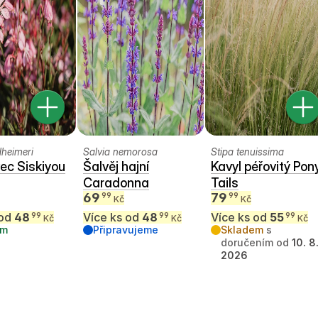
dheimeri
Salvia nemorosa
Stipa tenuissima
ec Siskiyou
Šalvěj hajní
Kavyl péřovitý Pon
Caradonna
Tails
69
79
99
99
Kč
Kč
 od
48
Více ks od
48
Více ks od
55
99
99
99
Kč
Kč
Kč
em
Připravujeme
Skladem
s
doručením od
10. 8
2026