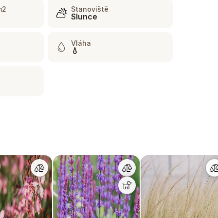
m2
Stanoviště
Slunce
Vláha
💧