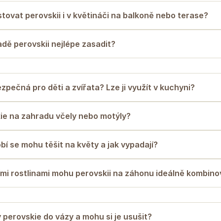
tovat perovskii i v květináči na balkoně nebo terase?
dě perovskii nejlépe zasadit?
ezpečná pro děti a zvířata? Lze ji využít v kuchyni?
ie na zahradu včely nebo motýly?
í se mohu těšit na květy a jak vypadají?
šími rostlinami mohu perovskii na záhonu ideálně kombino
 perovskie do vázy a mohu si je usušit?