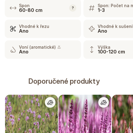
Spon
Spon: Počet na 
?
60-80 cm
1-3
Vhodné k řezu
Vhodné k sušení
Ano
Ano
Voní (aromatické) 👃
Výška
Ano
100-120 cm
Doporučené produkty