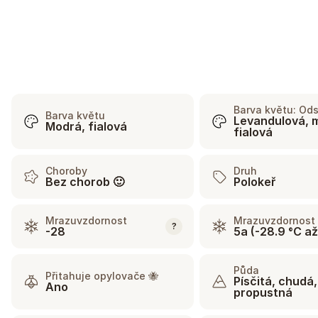
Barva květu: Ods
Barva květu
Levandulová, 
Modrá, fialová
fialová
Choroby
Druh
Bez chorob 🙂
Polokeř
Mrazuvzdornost
Mrazuvzdornost 
?
-28
5a (-28.9 °C až
Půda
Přitahuje opylovače 🐝
Písčitá, chudá,
Ano
propustná