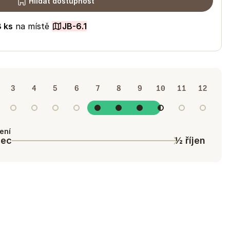
Hlídat dostupnost
8
ks
na místě
JB-6.1
3
4
5
6
7
8
9
10
11
12
ení
nec
½ říjen