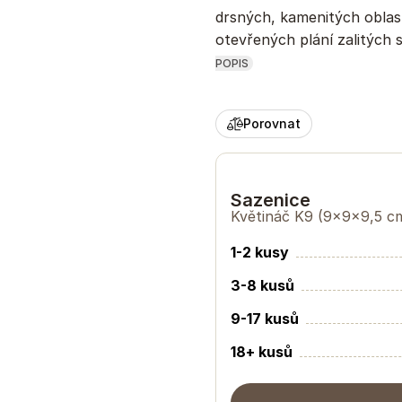
drsných, kamenitých oblas
otevřených plání zalitých 
POPIS
Porovnat
Sazenice
Květináč K9
(9×9×9,5 c
1-2 kusy
3-8 kusů
9-17 kusů
18+ kusů