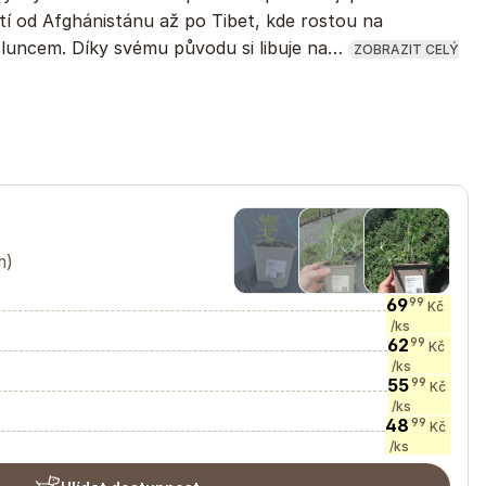
tí od Afghánistánu až po Tibet, kde rostou na
sluncem. Díky svému původu si libuje na…
ZOBRAZIT CELÝ
m)
69
99
Kč
/ks
62
99
Kč
/ks
55
99
Kč
/ks
48
99
Kč
/ks